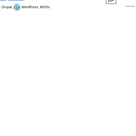
18+
Drupal,
WordPress, MODx.