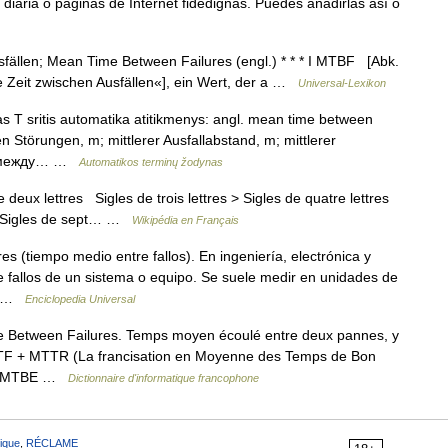
diaria o páginas de Internet fidedignas. Puedes añadirlas así o
fällen; Mean Time Between Failures (engl.) * * * I MTBF [Abk.
e Zeit zwischen Ausfällen«], ein Wert, der a …
Universal-Lexikon
s T sritis automatika atitikmenys: angl. mean time between
n Störungen, m; mittlerer Ausfallabstand, m; mittlerer
ка между… …
Automatikos terminų žodynas
eux lettres Sigles de trois lettres > Sigles de quatre lettres
es Sigles de sept… …
Wikipédia en Français
s (tiempo medio entre fallos). En ingeniería, electrónica y
e fallos de un sistema o equipo. Se suele medir en unidades de
os …
Enciclopedia Universal
etween Failures. Temps moyen écoulé entre deux pannes, y
TF + MTTR (La francisation en Moyenne des Temps de Bon
ssi MTBE …
Dictionnaire d'informatique francophone
ique
,
RÉCLAME