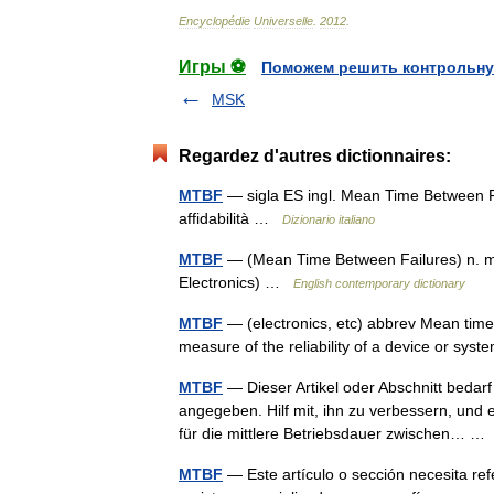
Encyclopédie
Universelle
.
2012
.
Игры ⚽
Поможем решить контрольну
MSK
Regardez d'autres dictionnaires:
MTBF
— sigla ES ingl. Mean Time Between Fai
affidabilità …
Dizionario italiano
MTBF
— (Mean Time Between Failures) n. mea
Electronics) …
English contemporary dictionary
MTBF
— (electronics, etc) abbrev Mean time 
measure of the reliability of a device or sy
MTBF
— Dieser Artikel oder Abschnitt bedarf
angegeben. Hilf mit, ihn zu verbessern, und
für die mittlere Betriebsdauer zwischen… 
MTBF
— Este artículo o sección necesita re