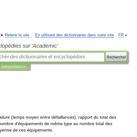
Retenir le site
En utilisant des dictionnaires dans votre site
FR
clopédies sur 'Academic'
Recherche!
interprétations
ailure
(
temps
moyen
entre
défaillances
),
rapport
du
total
des
nombre
d
'
équipements
de
même
type
au
nombre
total
des
yenne
de
ces
équipements
.