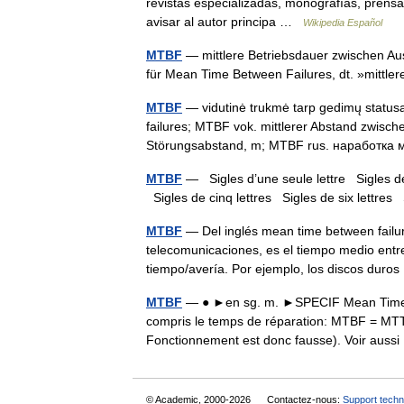
revistas especializadas, monografías, prensa 
avisar al autor principa …
Wikipedia Español
MTBF
— mittlere Betriebsdauer zwischen Aus
für Mean Time Between Failures, dt. »mittler
MTBF
— vidutinė trukmė tarp gedimų statusa
failures; MTBF vok. mittlerer Abstand zwische
Störungsabstand, m; MTBF rus. наработ
MTBF
— Sigles d’une seule lettre Sigles de d
Sigles de cinq lettres Sigles de six lettr
MTBF
— Del inglés mean time between failure
telecomunicaciones, es el tiempo medio entr
tiempo/avería. Por ejemplo, los discos dur
MTBF
— ● ►en sg. m. ►SPECIF Mean Time B
compris le temps de réparation: MTBF = MT
Fonctionnement est donc fausse). Voir au
© Academic, 2000-2026
Contactez-nous:
Support techn