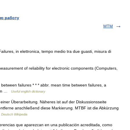
ю работу
MTM
lures, in elettronica, tempo medio tra due guasti, misura di
surement of reliability for electronic components (Computers,
between failures * * * abbr. mean time between failures, a
stem …
Useful english dictionary
 einer Überarbeitung. Näheres ist auf der Diskussionsseite
 entferne anschließend diese Markierung. MTBF ist die Abkürzung
…
Deutsch Wikipedia
ferencias que aparezcan en una publicación acreditada, como