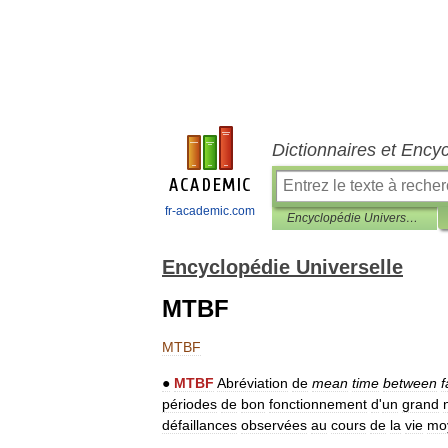
Dictionnaires et Ency
fr-academic.com
Encyclopédie Universelle
Encyclopédie Universelle
MTBF
MTBF
●
MTBF
Abréviation
de
mean
time
between
f
périodes
de
bon
fonctionnement
d
'
un
grand
défaillances
observées
au
cours
de
la
vie
mo